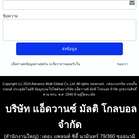
ข้อความ
เมื่อท่านส่งข้อมูลผ่านฟอร์ม จะถือว่าท่านยอมรับใน
นโยบายความเป็นส่วนตัว
ของเรา
Copyright (c) 2014 Advance Multi Global Co.,Ltd. All rights reserved. กล้องวงจรปิด แขนกั้น
รถยนต์ ประตูอัตโนมัติ ข้อมูลบนเว็ปไซต์ของ บริษัท แอ็ดวานซ์ มัลติ โกลบอล จำกัด ถูกสงวนสิทธิ์
ตาม พรบ. พ.ศ. 2540 ห้ามผู้ใดละเมิด
บริษัท แอ็ดวานซ์ มัลติ โกลบอล
จำกัด
(สำนักงานใหญ่) : เดอะ แพลนท์ ซิตี้ นวมินทร์ 79/360 ซอยนวมิ