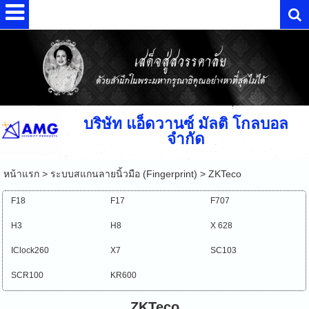
บริษัท แอ็ดวานซ์ มัลติ โกลบอล
จำกัด
หน้าแรก
>
ระบบสแกนลายนิ้วมือ (Fingerprint)
>
ZKTeco
F18
F17
F707
H3
H8
X 628
IClock260
X7
SC103
SCR100
KR600
ZKTeco