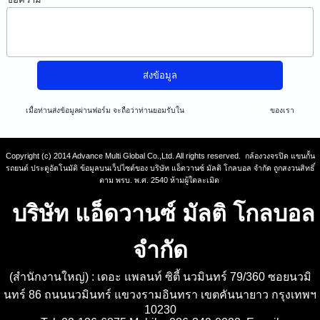
เมื่อท่านส่งข้อมูลผ่านฟอร์ม จะถือว่าท่านยอมรับใน
นโยบายความเป็นส่วนตัว
ของเรา
Copyright (c) 2014 Advance Multi Global Co.,Ltd. All rights reserved. กล้องวงจรปิด แขนกั้น
รถยนต์ ประตูอัตโนมัติ ข้อมูลบนเว็ปไซต์ของ บริษัท แอ็ดวานซ์ มัลติ โกลบอล จำกัด ถูกสงวนสิทธิ์
ตาม พรบ. พ.ศ. 2540 ห้ามผู้ใดละเมิด
บริษัท แอ็ดวานซ์ มัลติ โกลบอล
จำกัด
(สำนักงานใหญ่) : เดอะ แพลนท์ ซิตี้ นวมินทร์ 79/360 ซอยนวมิ
นทร์ 86 ถนนนวมินทร์ แขวงรามอินทรา เขตคันนายาว กรุงเทพฯ
10230