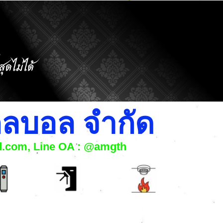
โกลบอล จำกัด
nd.com, Line OA : @amgth