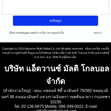
เมื่อท่านส่งข้อมูลผ่านฟอร์ม จะถือว่าท่านยอมรับใน
นโยบายความเป็นส่วนตัว
ของเรา
Copyright (c) 2014 Advance Multi Global Co.,Ltd. All rights reserved. กล้องวงจรปิด แขนกั้น
รถยนต์ ประตูอัตโนมัติ ข้อมูลบนเว็ปไซต์ของ บริษัท แอ็ดวานซ์ มัลติ โกลบอล จำกัด ถูกสงวนสิทธิ์
ตาม พรบ. พ.ศ. 2540 ห้ามผู้ใดละเมิด
บริษัท แอ็ดวานซ์ มัลติ โกลบอล
จำกัด
(สำนักงานใหญ่) : เดอะ แพลนท์ ซิตี้ นวมินทร์ 79/360 ซอยนวมิ
นทร์ 86 ถนนนวมินทร์ แขวงรามอินทรา เขตคันนายาว กรุงเทพฯ
10230
Tel. 02-136-6875 Mobile. 086-349-0022, E-mail
:
info@amgthailand.com