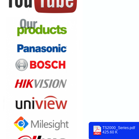
TS2000_Series.pdf
425.60 K