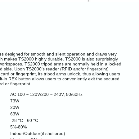
ries designed for smooth and silent operation and draws very
which makes TS2000 highly durable. TS2000 is also surprisingly
workspaces. TS2000 tripod arms are normally held in a locked
ed side. Upon TS2000’s reader (RFID and/or fingerprint)
card or fingerprint, its tripod arms unlock, thus allowing users
lt-in REX button allows users to conveniently exit the secured
d or fingerprint.
AC 100 ~ 120V/200 ~ 240V, 50/60Hz
73W
20W
63W
-28 °C - 60 °C
5%-80%
Indoor/Outdoor(if sheltered)