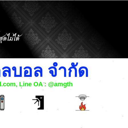
โกลบอล จำกัด
nd.com, Line OA : @amgth