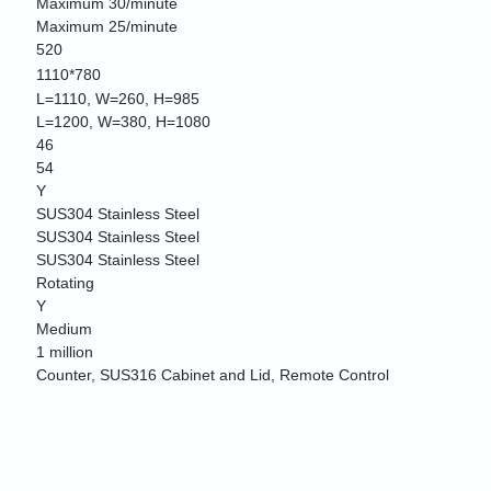
Maximum 30/minute
Maximum 25/minute
520
1110*780
L=1110, W=260, H=985
L=1200, W=380, H=1080
46
54
Y
SUS304 Stainless Steel
SUS304 Stainless Steel
SUS304 Stainless Steel
Rotating
Y
Medium
1 million
Counter, SUS316 Cabinet and Lid, Remote Control