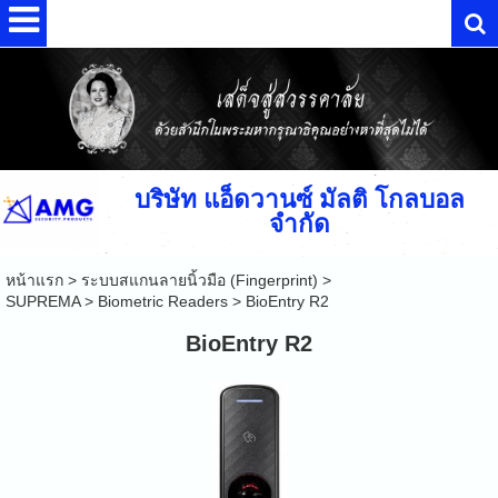
บริษัท แอ็ดวานซ์ มัลติ โกลบอล
จำกัด
หน้าแรก
>
ระบบสแกนลายนิ้วมือ (Fingerprint)
>
SUPREMA
>
Biometric Readers
>
BioEntry R2
BioEntry R2