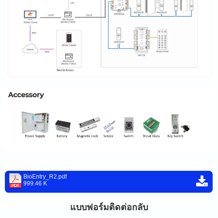
BioEntry_R2.pdf
999.46 K
แบบฟอร์มติดต่อกลับ