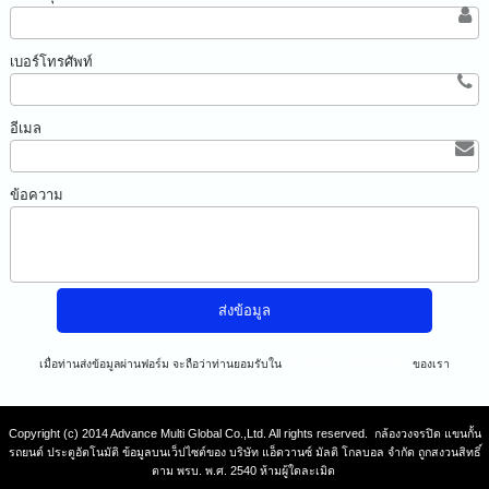
เบอร์โทรศัพท์
อีเมล
ข้อความ
เมื่อท่านส่งข้อมูลผ่านฟอร์ม จะถือว่าท่านยอมรับใน
นโยบายความเป็นส่วนตัว
ของเรา
Copyright (c) 2014 Advance Multi Global Co.,Ltd. All rights reserved. กล้องวงจรปิด แขนกั้น
รถยนต์ ประตูอัตโนมัติ ข้อมูลบนเว็ปไซต์ของ บริษัท แอ็ดวานซ์ มัลติ โกลบอล จำกัด ถูกสงวนสิทธิ์
ตาม พรบ. พ.ศ. 2540 ห้ามผู้ใดละเมิด