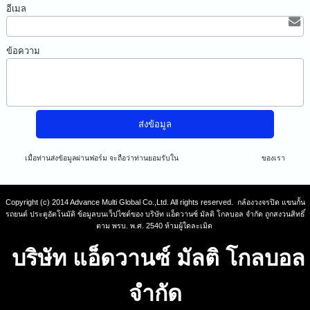
อีเมล
ข้อความ
เมื่อท่านส่งข้อมูลผ่านฟอร์ม จะถือว่าท่านยอมรับใน
นโยบายความเป็นส่วนตัว
ของเรา
Copyright (c) 2014 Advance Multi Global Co.,Ltd. All rights reserved. กล้องวงจรปิด แขนกั้น
รถยนต์ ประตูอัตโนมัติ ข้อมูลบนเว็ปไซต์ของ บริษัท แอ็ดวานซ์ มัลติ โกลบอล จำกัด ถูกสงวนสิทธิ์
ตาม พรบ. พ.ศ. 2540 ห้ามผู้ใดละเมิด
บริษัท แอ็ดวานซ์ มัลติ โกลบอล
จำกัด