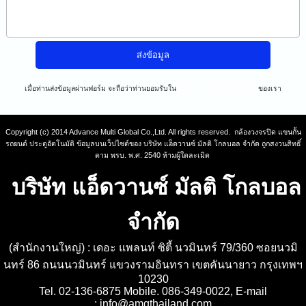
เมื่อท่านส่งข้อมูลผ่านฟอร์ม จะถือว่าท่านยอมรับใน
นโยบายความเป็นส่วนตัว
ของเรา
Copyright (c) 2014 Advance Multi Global Co.,Ltd. All rights reserved. กล้องวงจรปิด แขนกั้น
รถยนต์ ประตูอัตโนมัติ ข้อมูลบนเว็ปไซต์ของ บริษัท แอ็ดวานซ์ มัลติ โกลบอล จำกัด ถูกสงวนสิทธิ์
ตาม พรบ. พ.ศ. 2540 ห้ามผู้ใดละเมิด
บริษัท แอ็ดวานซ์ มัลติ โกลบอล
จำกัด
(สำนักงานใหญ่) : เดอะ แพลนท์ ซิตี้ นวมินทร์ 79/360 ซอยนวมิ
นทร์ 86 ถนนนวมินทร์ แขวงรามอินทรา เขตคันนายาว กรุงเทพฯ
10230
Tel. 02-136-6875 Mobile. 086-349-0022, E-mail
:
info@amgthailand.com