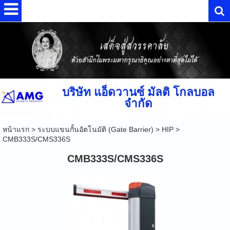
บริษัท แอ็ดวานซ์ มัลติ โกลบอล
จำกัด
หน้าแรก
>
ระบบแขนกั้นอัตโนมัติ (Gate Barrier)
>
HIP
>
CMB333S/CMS336S
CMB333S/CMS336S