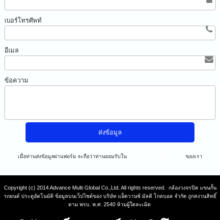
เบอร์โทรศัพท์
อีเมล
ข้อความ
เมื่อท่านส่งข้อมูลผ่านฟอร์ม จะถือว่าท่านยอมรับใน
นโยบายความเป็นส่วนตัว
ของเรา
Copyright (c) 2014 Advance Multi Global Co.,Ltd. All rights reserved. กล้องวงจรปิด แขนกั้น
รถยนต์ ประตูอัตโนมัติ ข้อมูลบนเว็ปไซต์ของ บริษัท แอ็ดวานซ์ มัลติ โกลบอล จำกัด ถูกสงวนสิทธิ์
ตาม พรบ. พ.ศ. 2540 ห้ามผู้ใดละเมิด