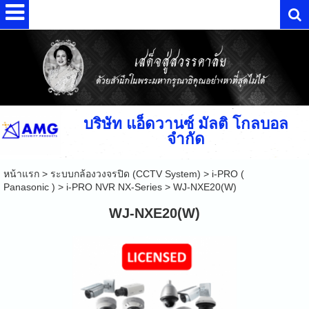
บริษัท แอ็ดวานซ์ มัลติ โกลบอล
จำกัด
หน้าแรก
>
ระบบกล้องวงจรปิด (CCTV System)
>
i-PRO (
Panasonic )
>
i-PRO NVR NX-Series
>
WJ-NXE20(W)
WJ-NXE20(W)