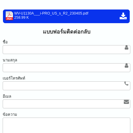
WV-U1130A___i-PRO_US_s_R2_230405.pdf
258.99 K
แบบฟอร์มติดต่อกลับ
ชื่อ
นามสกุล
เบอร์โทรศัพท์
อีเมล
ข้อความ