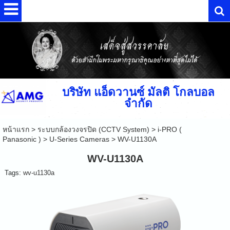
บริษัท แอ็ดวานซ์ มัลติ โกลบอล
จำกัด
หน้าแรก
>
ระบบกล้องวงจรปิด (CCTV System)
>
i-PRO (
Panasonic )
>
U-Series Cameras
>
WV-U1130A
WV-U1130A
Tags:
wv-u1130a