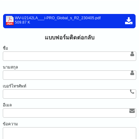
WV-U2142LA___i-PRO_Global_s_R2_230405.pdf
509.87 K
แบบฟอร์มติดต่อกลับ
ชื่อ
นามสกุล
เบอร์โทรศัพท์
อีเมล
ข้อความ