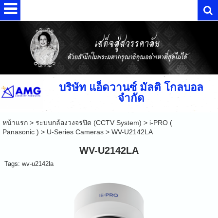
บริษัท แอ็ดวานซ์ มัลติ โกลบอล
จำกัด
หน้าแรก
>
ระบบกล้องวงจรปิด (CCTV System)
>
i-PRO (
Panasonic )
>
U-Series Cameras
>
WV-U2142LA
WV-U2142LA
Tags:
wv-u2142la