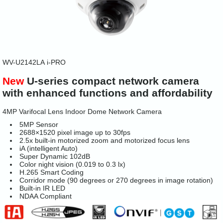
WV-U2142LA
i-PRO
New
U-series compact network camera
with enhanced functions and affordability
4MP Varifocal Lens Indoor Dome Network Camera
5MP Sensor
2688×1520 pixel image up to 30fps
2.5x built-in motorized zoom and motorized focus lens
iA (intelligent Auto)
Super Dynamic 102dB
Color night vision (0.019 to 0.3 lx)
H.265 Smart Coding
Corridor mode (90 degrees or 270 degrees in image rotation)
Built-in IR LED
NDAA Compliant