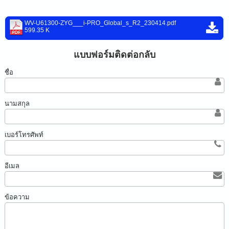
WV-U61300-ZYG___i-PRO_Global_s_R2_230414.pdf
599.35 K
แบบฟอร์มติดต่อกลับ
ชื่อ
นามสกุล
เบอร์โทรศัพท์
อีเมล
ข้อความ