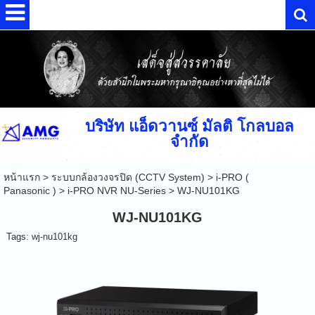
บริษัท แอ็ดวานซ์ มัลติ โกลบอล
จำกัด
หน้าแรก
>
ระบบกล้องวงจรปิด (CCTV System)
>
i-PRO (
Panasonic )
>
i-PRO NVR NU-Series
>
WJ-NU101KG
WJ-NU101KG
Tags:
wj-nu101kg