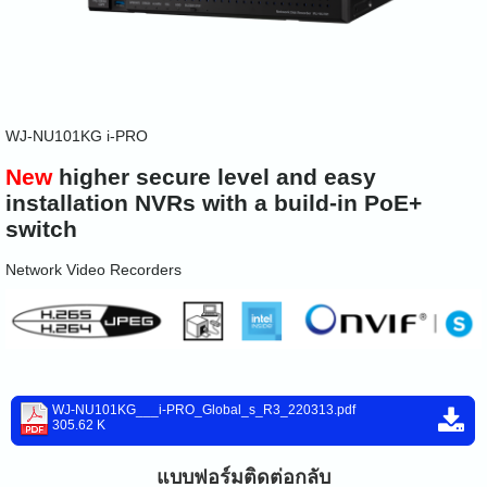
WJ-NU101KG
i-PRO
New
higher secure level and easy
installation NVRs with a build-in PoE+
switch
Network Video Recorders
WJ-NU101KG___i-PRO_Global_s_R3_220313.pdf
305.62 K
แบบฟอร์มติดต่อกลับ