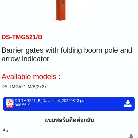
DS-TMG521/B
Barrier gates with folding boom pole and
arrow indicator
Available models :
DS-TMG521-M/B(2+2)
DS-TMG521_B_Datasheet_20240813.pdf
868.56 K
แบบฟอร์มติดต่อกลับ
ชื่อ