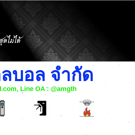
โกลบอล จำกัด
nd.com, Line OA : @amgth