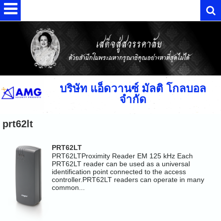
บริษัท แอ็ดวานซ์ มัลติ โกลบอล
จำกัด
prt62lt
PRT62LT
PRT62LTProximity Reader EM 125 kHz Each
PRT62LT reader can be used as a universal
identification point connected to the access
controller.PRT62LT readers can operate in many
common...