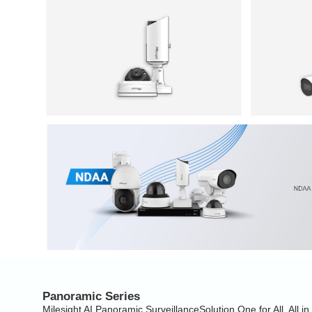
Panoramic Series
Milesight AI Panoramic SurveillanceSolution One for All, All i