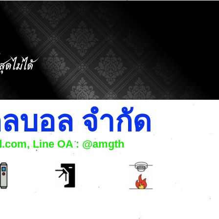
โกลบอล จำกัด
nd.com, Line OA : @amgth