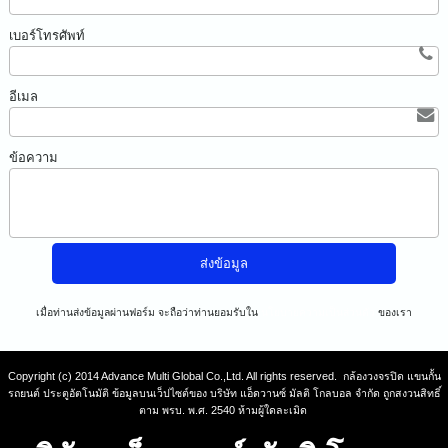
เบอร์โทรศัพท์
อีเมล
ข้อความ
เมื่อท่านส่งข้อมูลผ่านฟอร์ม จะถือว่าท่านยอมรับใน
นโยบายความเป็นส่วนตัว
ของเรา
Copyright (c) 2014 Advance Multi Global Co.,Ltd. All rights reserved. กล้องวงจรปิด แขนกั้น
รถยนต์ ประตูอัตโนมัติ ข้อมูลบนเว็ปไซต์ของ บริษัท แอ็ดวานซ์ มัลติ โกลบอล จำกัด ถูกสงวนสิทธิ์
ตาม พรบ. พ.ศ. 2540 ห้ามผู้ใดละเมิด